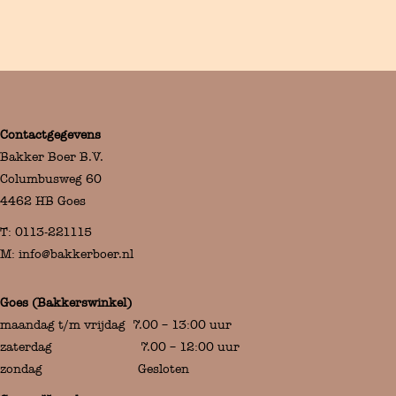
Contactgegevens
Bakker Boer B.V.
Columbusweg 60
4462 HB Goes
T:
0113-221115
M:
info@bakkerboer.nl
Goes (Bakkerswinkel)
maandag t/m vrijdag 7.00 – 13:00 uur
zaterdag 7.00 – 12:00 uur
zondag Gesloten