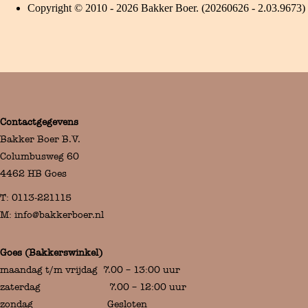
Contactgegevens
Bakker Boer B.V.
Columbusweg 60
4462 HB Goes
T:
0113-221115
M:
info@bakkerboer.nl
Goes (Bakkerswinkel)
maandag t/m vrijdag 7.00 – 13:00 uur
zaterdag 7.00 – 12:00 uur
zondag Gesloten