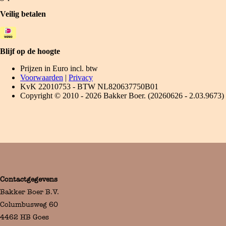
Contactgegevens
Bakker Boer B.V.
Columbusweg 60
4462 HB Goes