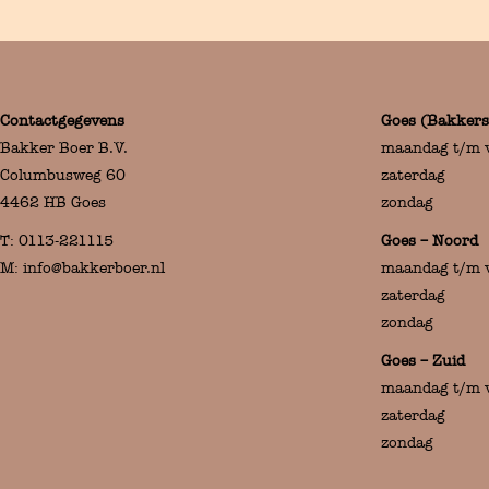
Contactgegevens
Goes (Bakkers
Bakker Boer B.V.
maandag t/m v
Columbusweg 60
zaterdag 
4462 HB Goes
zondag
T:
0113-221115
Goes – Noord
M:
info@bakkerboer.nl
maandag t/m v
zaterdag 
zondag
Goes – Zuid
maandag t/m v
zaterdag 
zondag