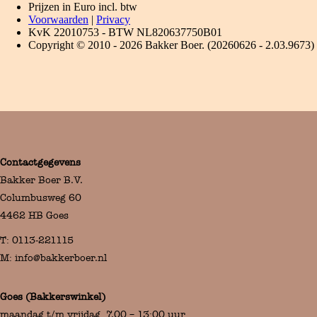
Contactgegevens
Bakker Boer B.V.
Columbusweg 60
4462 HB Goes
T:
0113-221115
M:
info@bakkerboer.nl
Goes (Bakkerswinkel)
maandag t/m vrijdag 7.00 – 13:00 uur